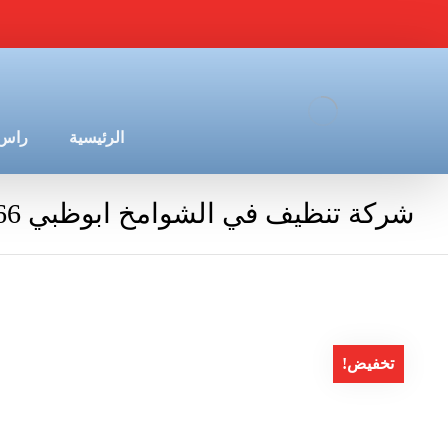
الرئيسية
راس 
شركة تنظيف في الشوامخ ابوظبي 0544675066
تخفيض!