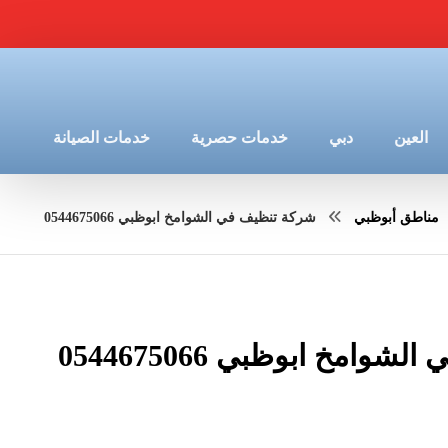
العين
دبي
خدمات حصرية
خدمات الصيانة
مناطق أبوظبي
شركة تنظيف في الشوامخ ابوظبي 0544675066
امخ ابوظبي 0544675066