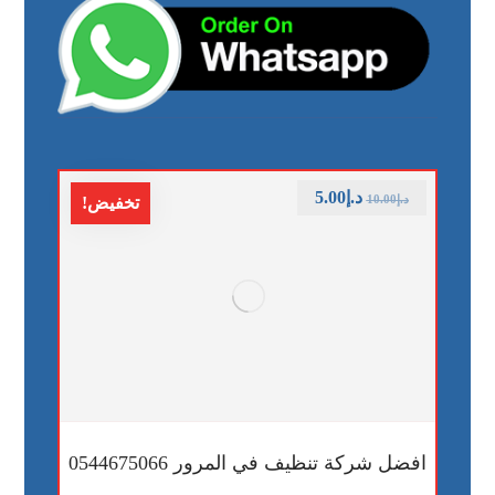
د.إ
5.00
د.إ
10.00
تخفيض!
افضل شركة تنظيف في المرور 0544675066