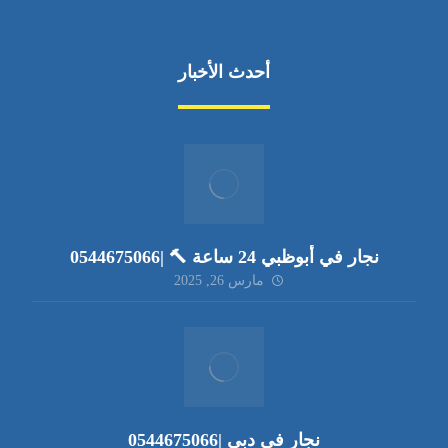
أحدث الأخبار
نجار في أبوظبي 24 ساعة 🔨 |0544675066
مارس 26, 2025
نجار في دبي |0544675066