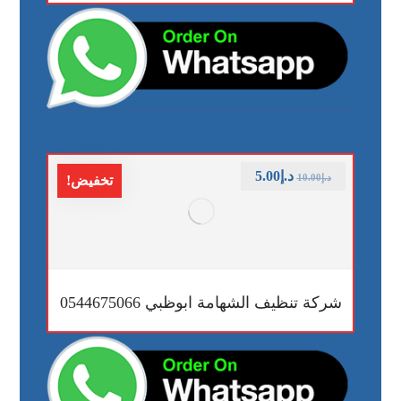
د.إ
5.00
د.إ
10.00
تخفيض!
شركة تنظيف الشهامة ابوظبي 0544675066