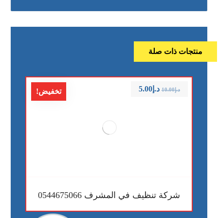
منتجات ذات صلة
د.إ
5.00
د.إ
10.00
تخفيض!
شركة تنظيف في المشرف 0544675066