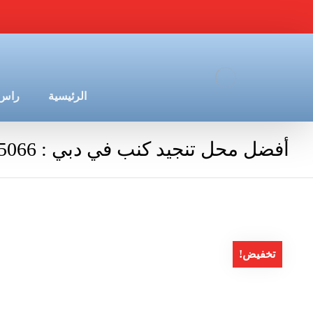
الرئيسية
راس 
أفضل محل تنجيد كنب في دبي : 0544675066
تخفيض!