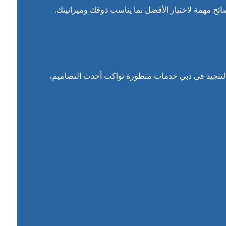
ئح مهمة لاختيار الأفضل بما يناسب ذوقك وميزانيتك.
التنجيد في دبي خدمات متطورة تواكب أحدث التصاميم،