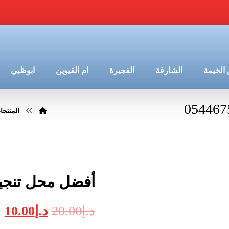
الخيمة
الشارقة
الفجيرة
ام القيوين
ابوظبي
المنتجا
أفضل محل تنجيد كنب
د.إ
20.00
د.إ
10.00