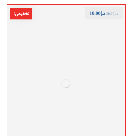
د.إ
10.00
تخفيض!
د.إ
20.00