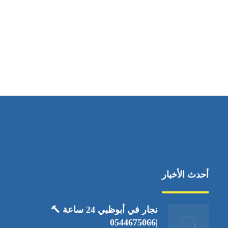
مواقعنا
العين،ابوظبي الإمارات العربية المتحدة
أحدث الأخبار
نجار في أبوظبي 24 ساعة 🔨
|0544675066