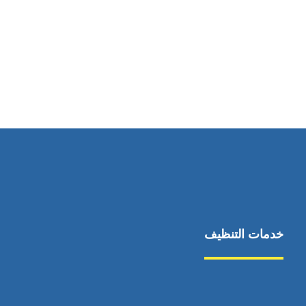
رقم الهاتف
0544675066
خدمات التنظيف
مكافحة الآفات
مركبة
بناء
غسيل سيارة