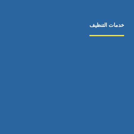
خدمات التنظيف
مكافحة الآفات
مركبة
بناء
غسيل سيارة
صيانة
تجاري
عادي
خدمات
الداخلية
الخارج
اتصال
لورم
معلومات
الخارج
خدمات
خدمات ساخنة