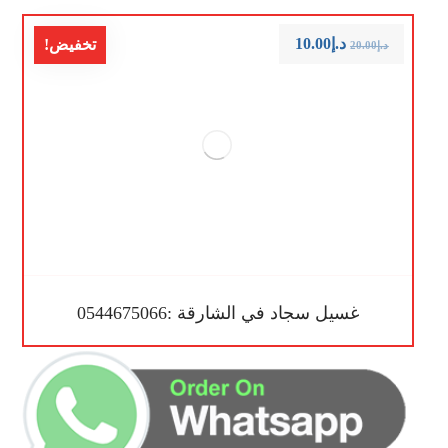
د.إ
10.00
تخفيض!
د.إ
20.00
غسيل سجاد في الشارقة :0544675066