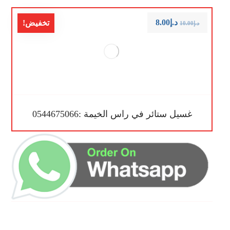
د.إ
8.00
تخفيض!
د.إ
10.00
غسيل ستائر في راس الخيمة :0544675066