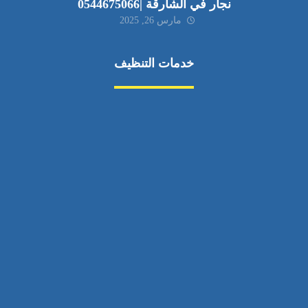
نجار في الشارقة |0544675066
مارس 26, 2025
خدمات التنظيف
مكافحة الآفات
مركبة
بناء
غسيل سيارة
صيانة
تجاري
عادي
خدمات
الداخلية
الخارج
اتصال
لورم