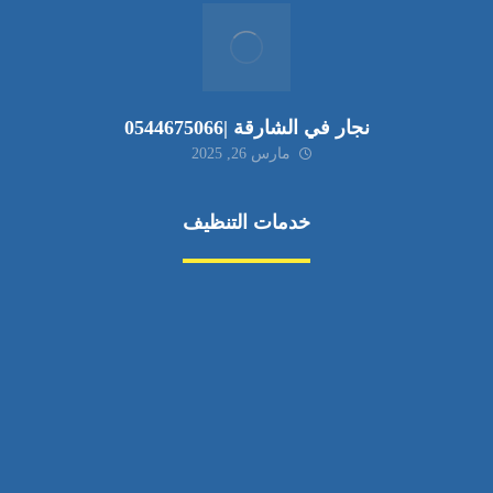
نجار في الشارقة |0544675066
مارس 26, 2025
خدمات التنظيف
مكافحة الآفات
مركبة
بناء
غسيل سيارة
صيانة
تجاري
عادي
خدمات