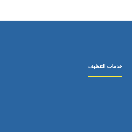
0544675066
خدمات التنظيف
مكافحة الآفات
مركبة
بناء
غسيل سيارة
صيانة
تجاري
عادي
خدمات
الداخلية
الخارج