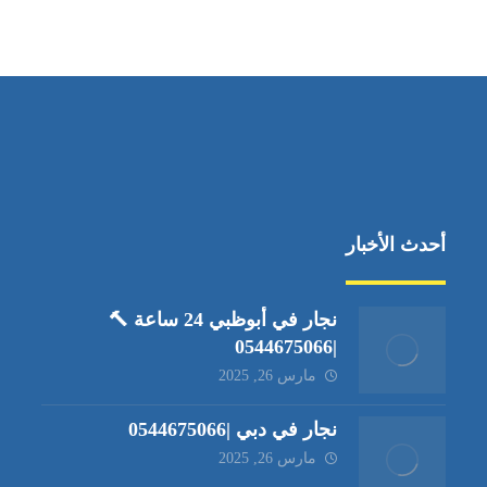
العين،ابوظبي الإمارات العربية المتحدة
أحدث الأخبار
نجار في أبوظبي 24 ساعة 🔨
|0544675066
مارس 26, 2025
نجار في دبي |0544675066
مارس 26, 2025