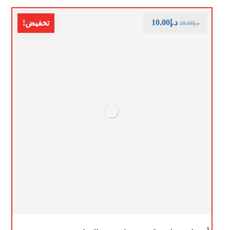
د.إ
10.00
تخفيض!
د.إ
20.00