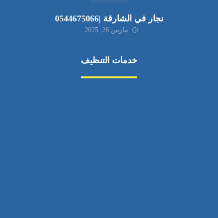
نجار في الشارقة |0544675066
مارس 26, 2025
خدمات التنظيف
مكافحة الآفات
مركبة
بناء
غسيل سيارة
صيانة
تجاري
عادي
خدمات
الداخلية
الخارج
اتصال