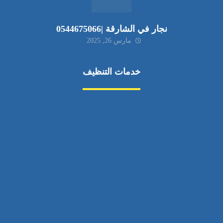
نجار في الشارقة |0544675066
مارس 26, 2025
خدمات التنظيف
مكافحة الآفات
مركبة
بناء
غسيل سيارة
صيانة
تجاري
عادي
خدمات
الداخلية
الخارج