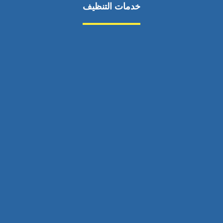
خدمات التنظيف
مكافحة الآفات
مركبة
بناء
غسيل سيارة
صيانة
تجاري
عادي
خدمات
الداخلية
الخارج
اتصال
لورم
معلومات
الخارج
خدمات
خدمات ساخنة