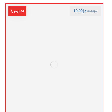
د.إ
10.00
تخفيض!
د.إ
20.00