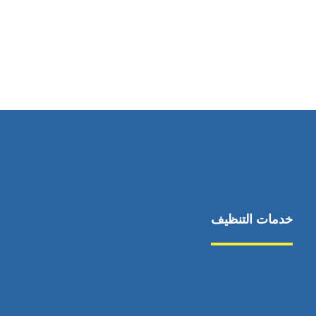
رقم الهاتف
0544675066
خدمات التنظيف
مكافحة الآفات
مركبة
بناء
غسيل سيارة
صيانة
تجاري