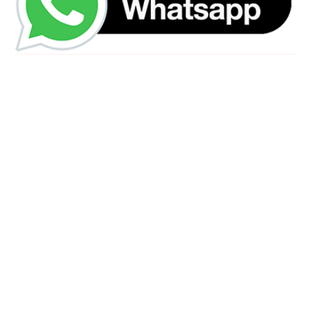
رقم الهاتف
0544675066