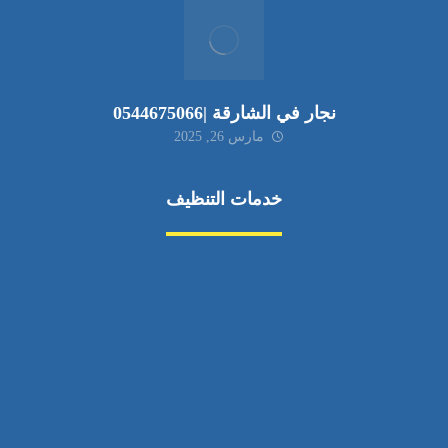
نجار في الشارقة |0544675066
مارس 26, 2025
خدمات التنظيف
مكافحة الآفات
مركبة
بناء
غسيل سيارة
صيانة
تجاري
عادي
خدمات