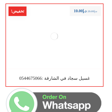
د.إ
10.00
تخفيض!
د.إ
20.00
غسيل سجاد في الشارقة :0544675066