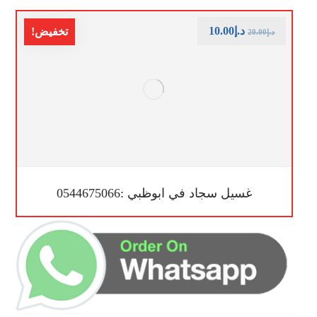
د.إ
10.00
تخفيض!
د.إ
20.00
غسيل سجاد في ابوظبي :0544675066