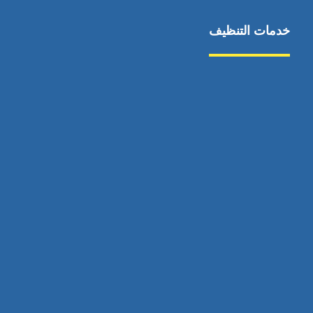
خدمات التنظيف
مكافحة الآفات
مركبة
بناء
غسيل سيارة
صيانة
تجاري
عادي
خدمات
الداخلية
الخارج
اتصال
لورم
معلومات
الخارج
خدمات
خدمات ساخنة