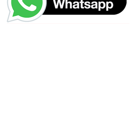
رقم الهاتف
0544675066