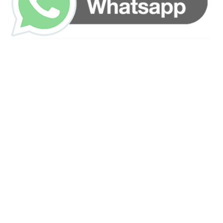
رقم الهاتف
0544675066