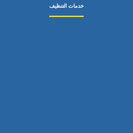
خدمات التنظيف
مكافحة الآفات
مركبة
بناء
غسيل سيارة
صيانة
تجاري
عادي
خدمات
الداخلية
الخارج
اتصال
لورم
معلومات
الخارج
خدمات