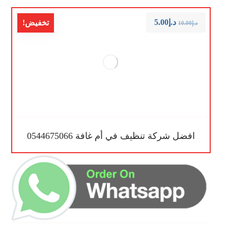
د.إ
5.00
تخفيض!
د.إ
10.00
افضل شركة تنظيف في أم غافة 0544675066