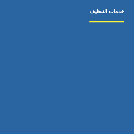
خدمات التنظيف
مكافحة الآفات
مركبة
بناء
غسيل سيارة
صيانة
تجاري
عادي
خدمات
الداخلية
الخارج
اتصال
لورم
معلومات
الخارج
خدمات
خدمات ساخنة