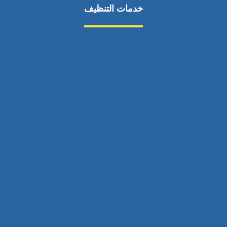
خدمات التنظيف
مكافحة الآفات
مركبة
بناء
غسيل سيارة
صيانة
تجاري
عادي
خدمات
الداخلية
الخارج
اتصال
لورم
معلومات
الخارج
خدمات
خدمات ساخنة