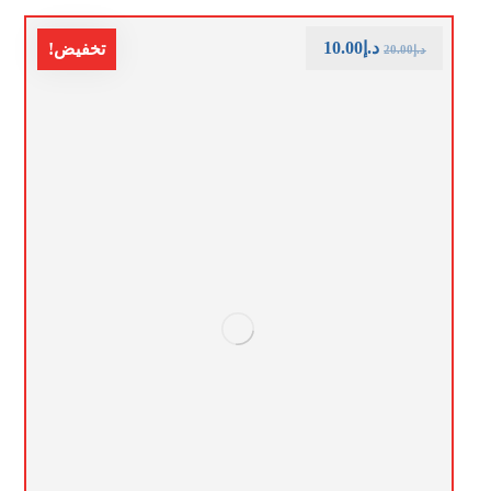
د.إ
10.00
تخفيض!
د.إ
20.00