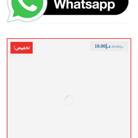
د.إ
10.00
د.إ
20.00
تخفيض!