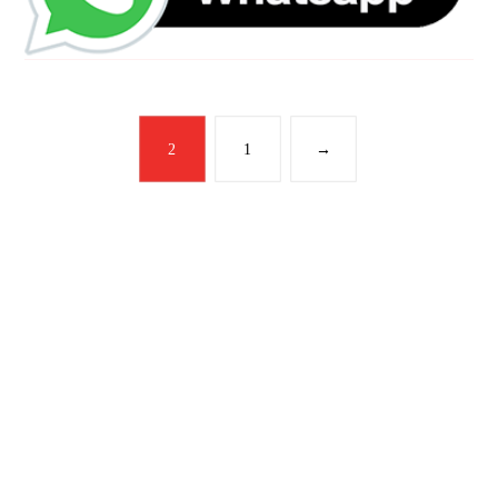
2
1
→
رقم الهاتف
0544675066