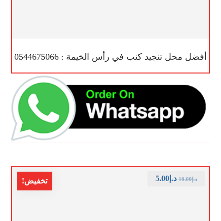
أفضل محل تنجيد كنب في رأس الخيمة : 0544675066
د.إ
5.00
د.إ
10.00
تخفيض!