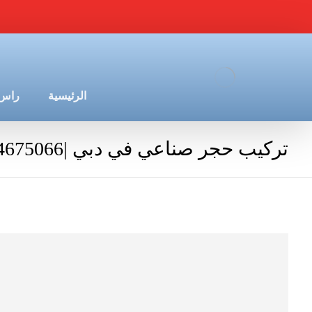
الرئيسية
راس 
تركيب حجر صناعي في دبي |0544675066