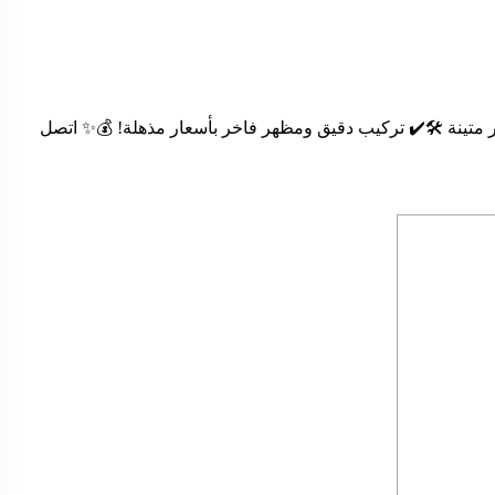
متينة 🛠️✔️ تركيب دقيق ومظهر فاخر بأسعار مذهلة! 💰✨ اتصل