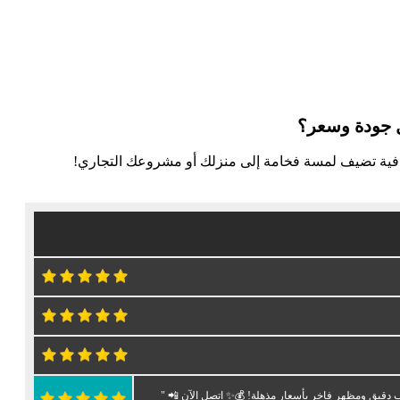
 جودة وسعر؟
رافية تضيف لمسة فخامة إلى منزلك أو مشروعك التجاري!
 دقيق ومظهر فاخر بأسعار مذهلة! 💰✨ اتصل الآن 📲 "