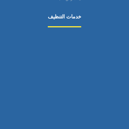
خدمات التنظيف
مكافحة الآفات
مركبة
بناء
غسيل سيارة
صيانة
تجاري
عادي
خدمات
الداخلية
الخارج
اتصال
لورم
معلومات
الخارج