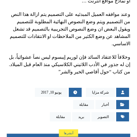
او نماذج مواقع انترنت …
وعند موافقه العميل المبدئيه على التصميم يتم ازالة هذا النص
من التصميم ويتم وضع النصوص النهائية المطلوبة للتصميم
ويقول البعض ان وضع النصوص التجريبية بالتصميم قد تشغل
المشاهد عن وضع الكثير من الملاحظات او الانتقادات للتصميم
الاساسي.
وخلافاَ للاعتقاد السائد فإن لوريم إيبسوم ليس نصاَ عشوائياً، بل
إن له جذور في الأدب اللاتيني الكلاسيكي منذ العام قبل الميلاد.
من كتاب “حول أقاصي الخير والشر”
شركة مزايا
يونيو 10, 2017
أخبار
مقابلة
التصوير
بريد
مقابلة