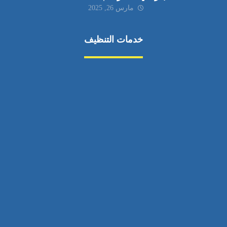
مارس 26, 2025
خدمات التنظيف
مكافحة الآفات
مركبة
بناء
غسيل سيارة
صيانة
تجاري
عادي
خدمات
الداخلية
الخارج
اتصال
لورم
معلومات