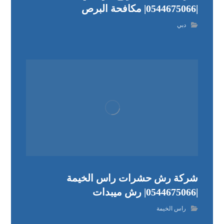
|0544675066| مكافحة البرص
دبي
شركة رش حشرات راس الخيمة
|0544675066| رش ميبدات
راس الخيمة