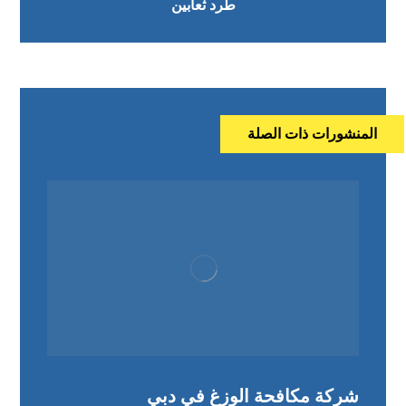
طرد ثعابين
المنشورات ذات الصلة
شركة مكافحة الوزغ في دبي