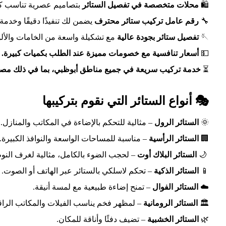
🛍️
محلات متخصصة في تفصيل الستائر
بتصاميم عصرية تناسب كل
🔧
رقم عامل تركيب ستائر محترف
يضمن لك تنفيذًا دقيقًا وخدمة
🪡
تفصيل ستائر بجودة عالية
مع تشكيلة واسعة من الخامات والألو
💵
أسعار تنافسية مع خصومات مميزة عند الطلب بكميات كبيرة.
⏳
خدمة تركيب سريعة في جميع مناطق أبوظبي، بما في ذلك مصفح
🎭 أنواع الستائر التي نقوم بتركيبها
🌞
الستائر الرول
– مثالية للتحكم بالإضاءة في المكاتب والمنازل.
🏢
الستائر الرأسية
– مناسبة للمساحات الواسعة والنوافذ الكبيرة.
🌙
الستائر البلاك أوت
– لحجب الضوء بالكامل، مثالية لغرف النوم 
📱
الستائر الذكية
– تحكم لاسلكي بالستائر عبر الهاتف أو الصوت.
☁️
الستائر الفوال
– تمنح إضاءة طبيعية مع لمسة أنيقة.
🏛️
الستائر الرومانية
– لمظهر فخم يناسب الفيلات والمكاتب الراق
🌿
الستائر الخشبية
– تضيف دفئًا وأناقة للمكان.