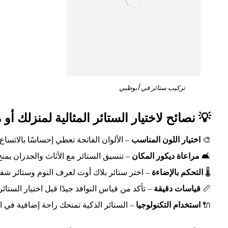
تركيب ستائر في أبوظبي
💡 نصائح لاختيار الستائر المثالية لمنزلك أو 
🎨
اختيار اللون المناسب
– الألوان الفاتحة تعطي إحساسًا بالاتسا
🛋️
مراعاة ديكور المكان
– تنسيق الستائر مع الأثاث والجدران يمنح م
🌡️
التحكم بالإضاءة
– اختر ستائر بلاك أوت لغرف النوم وستائر شف
📏
قياسات دقيقة
– تأكد من قياس النوافذ جيدًا قبل اختيار الستائر
🔌
استخدام التكنولوجيا
– الستائر الذكية تمنحك راحة إضافية في ا