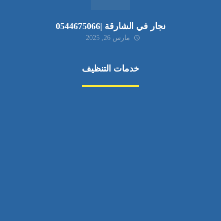
نجار في الشارقة |0544675066
مارس 26, 2025
خدمات التنظيف
مكافحة الآفات
مركبة
بناء
غسيل سيارة
صيانة
تجاري
عادي
خدمات
الداخلية
الخارج
اتصال