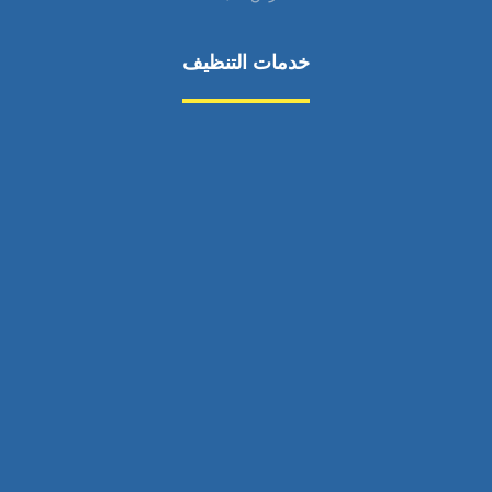
خدمات التنظيف
مكافحة الآفات
مركبة
بناء
غسيل سيارة
صيانة
تجاري
عادي
خدمات
الداخلية
الخارج
اتصال
لورم
معلومات
الخارج