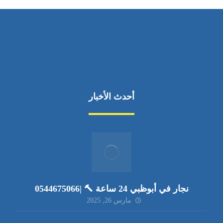
أحدث الأخبار
نجار في أبوظبي 24 ساعة 🔨 |0544675066
مارس 26, 2025