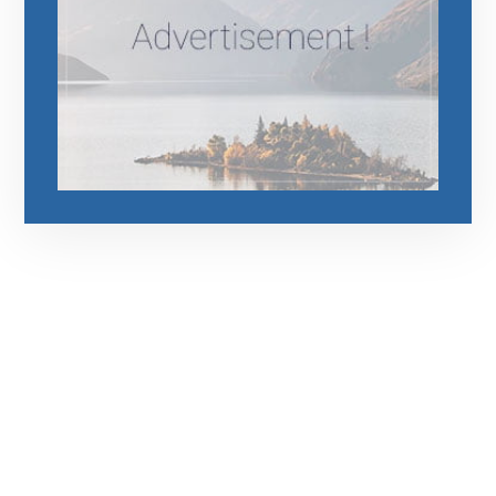
رقم الهاتف
0544675066