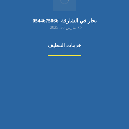
نجار في الشارقة |0544675066
مارس 26, 2025
خدمات التنظيف
مكافحة الآفات
مركبة
بناء
غسيل سيارة
صيانة
تجاري
عادي
خدمات
الداخلية
الخارج