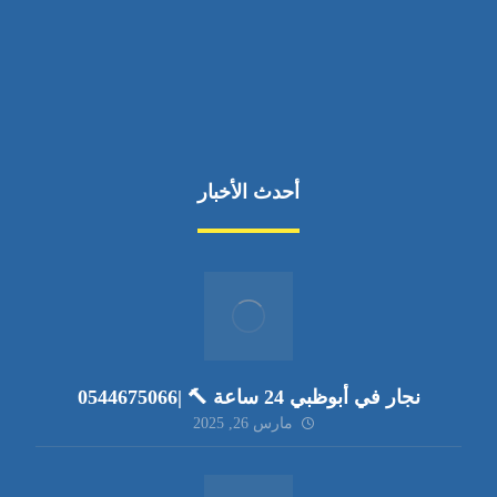
أحدث الأخبار
نجار في أبوظبي 24 ساعة 🔨 |0544675066
مارس 26, 2025