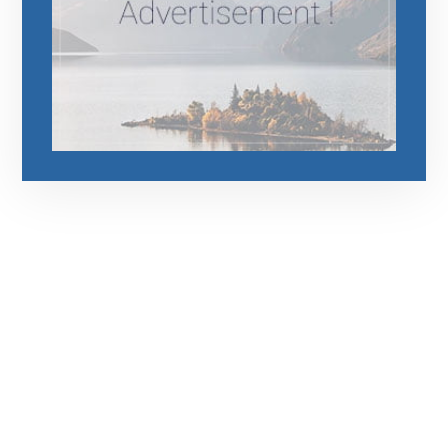
رقم الهاتف
0544675066