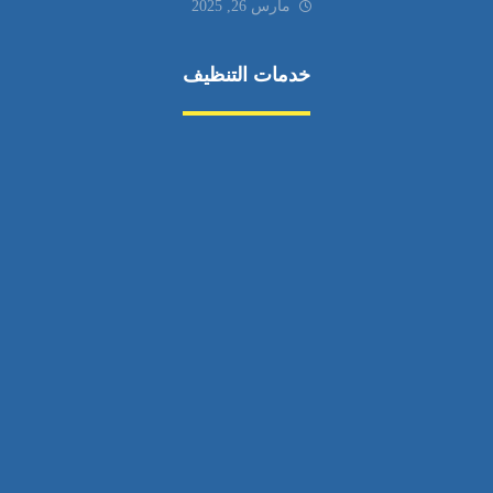
مارس 26, 2025
خدمات التنظيف
مكافحة الآفات
مركبة
بناء
غسيل سيارة
صيانة
تجاري
عادي
خدمات
الداخلية
الخارج
اتصال
لورم
معلومات